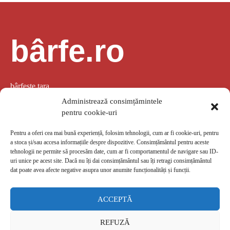
bârfe.ro
bârfește țara
Administrează consimțămintele
pentru cookie-uri
Pentru a oferi cea mai bună experiență, folosim tehnologii, cum ar fi cookie-uri, pentru
a stoca și/sau accesa informațiile despre dispozitive. Consimțământul pentru aceste
LINK-URI UTILE
tehnologii ne permite să procesăm date, cum ar fi comportamentul de navigare sau ID-
uri unice pe acest site. Dacă nu îți dai consimțământul sau îți retragi consimțământul
dat poate avea afecte negative asupra unor anumite funcționalități și funcții.
Despre noi
GDPR
Politica de confidențialitate
Termeni de utilizare
Despre cookie-uri
ACCEPTĂ
barfe.ro
REFUZĂ