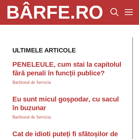
Sari
BÂRFE.RO
M
la
conținut
ULTIMELE ARTICOLE
PENELEULE, cum stai la capitolul
fără penali în funcții publice?
Barfitorul de Serviciu
Eu sunt micul goșpodar, cu sacul
în buzunar
Barfitorul de Serviciu
Cat de idioti puteți fi sfătoșilor de