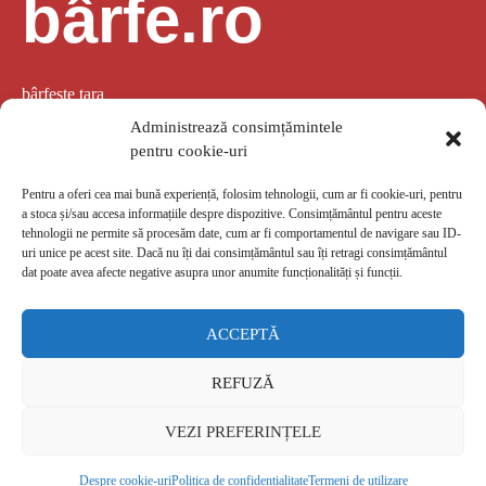
bârfe.ro
bârfește țara
Administrează consimțămintele
pentru cookie-uri
Pentru a oferi cea mai bună experiență, folosim tehnologii, cum ar fi cookie-uri, pentru
a stoca și/sau accesa informațiile despre dispozitive. Consimțământul pentru aceste
LINK-URI UTILE
tehnologii ne permite să procesăm date, cum ar fi comportamentul de navigare sau ID-
uri unice pe acest site. Dacă nu îți dai consimțământul sau îți retragi consimțământul
Despre noi
GDPR
Politica de confidențialitate
Termeni de utilizare
dat poate avea afecte negative asupra unor anumite funcționalități și funcții.
Despre cookie-uri
ACCEPTĂ
barfe.ro
REFUZĂ
VEZI PREFERINȚELE
Copyright © 2026 bârfe.ro
Despre cookie-uri
Politica de confidențialitate
Termeni de utilizare