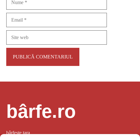
Email
Site
web
bârfe.ro
bârfește țara