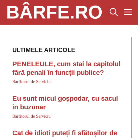
Sari
BÂRFE.RO
M
la
conținut
ULTIMELE ARTICOLE
PENELEULE, cum stai la capitolul
fără penali în funcții publice?
Barfitorul de Serviciu
Eu sunt micul goșpodar, cu sacul
în buzunar
Barfitorul de Serviciu
Cat de idioti puteți fi sfătoșilor de