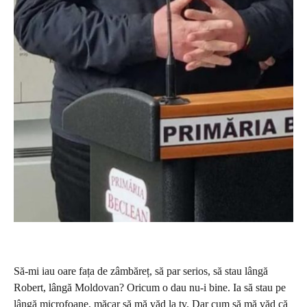
Să-mi iau oare fața de zâmbăreț, să par serios, să stau lângă
Robert, lângă Moldovan? Oricum o dau nu-i bine. Ia să stau pe
lângă microfoane, măcar să mă văd la tv. Dar cum să mă văd că