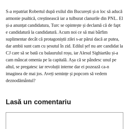
S-a repatriat Robertul după exilul din București și-n loc să aducă
armonie psaltică, creștinească iar a tulburat clanurile din PNL. El
și-a anunțat candidatura, Turc se opintește și declamă că de fapt
e candidatură la candidatură. Acum noi ce să mai bârfim
suplimentar decât că protagoniștii zilei s-ar părui dacă ar putea,
dar ambii sunt cam cu șesutul în zid. Edilul șef nu are candidat la
CJ care să se bată cu balaurulul roșu, iar Alesul Sighiartău și-a
cam mâncat omenia pe la capitală. Așa că se pândesc unul pe
altul, se pregatesc iar revoluții interne dar ei pozează ca-n
imaginea de mai jos. Aveți semințe și popcorn să vedem
deznodământul?
Lasă un comentariu
Comentariu