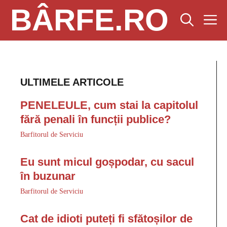
Sari
BÂRFE.RO
M
la
conținut
ULTIMELE ARTICOLE
PENELEULE, cum stai la capitolul
fără penali în funcții publice?
Barfitorul de Serviciu
Eu sunt micul goșpodar, cu sacul
în buzunar
Barfitorul de Serviciu
Cat de idioti puteți fi sfătoșilor de