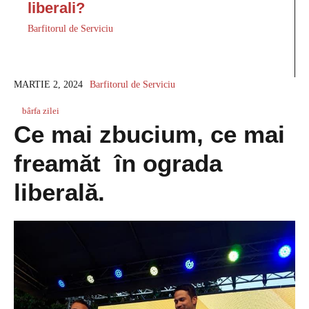
liberali?
Barfitorul de Serviciu
MARTIE 2, 2024
Barfitorul de Serviciu
bârfa zilei
Ce mai zbucium, ce mai
freamăt în ograda
liberală.