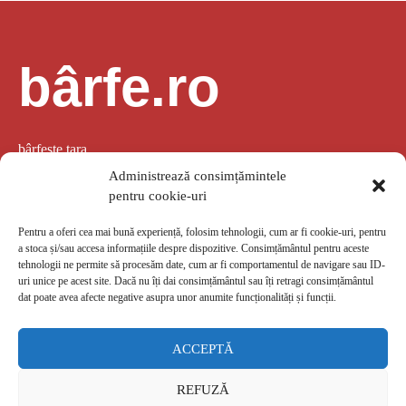
bârfe.ro
bârfește țara
Administrează consimțămintele
pentru cookie-uri
Pentru a oferi cea mai bună experiență, folosim tehnologii, cum ar fi cookie-uri, pentru
a stoca și/sau accesa informațiile despre dispozitive. Consimțământul pentru aceste
LINK-URI UTILE
tehnologii ne permite să procesăm date, cum ar fi comportamentul de navigare sau ID-
uri unice pe acest site. Dacă nu îți dai consimțământul sau îți retragi consimțământul
dat poate avea afecte negative asupra unor anumite funcționalități și funcții.
Despre noi
GDPR
Politica de confidențialitate
Termeni de utilizare
Despre cookie-uri
ACCEPTĂ
barfe.ro
REFUZĂ